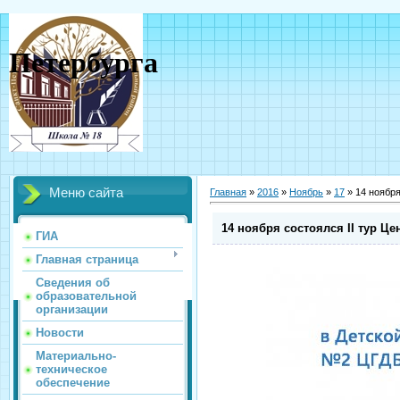
Петербурга
Меню сайта
Главная
»
2016
»
Ноябрь
»
17
» 14 ноября
14 ноября состоялся II тур Ц
ГИА
Главная страница
Сведения об
образовательной
организации
Новости
Материально-
техническое
обеспечение