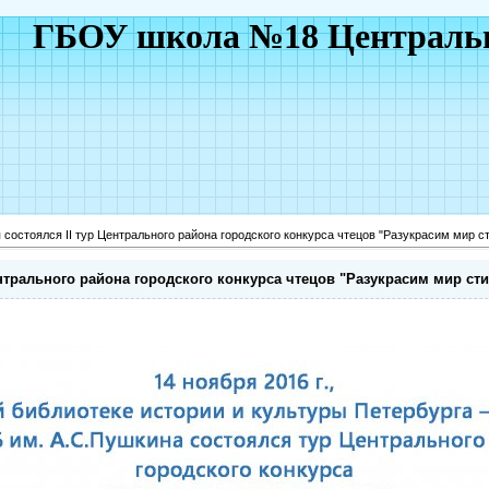
ГБОУ школа №18 Центральн
 состоялся II тур Центрального района городского конкурса чтецов "Разукрасим мир с
ентрального района городского конкурса чтецов "Разукрасим мир ст