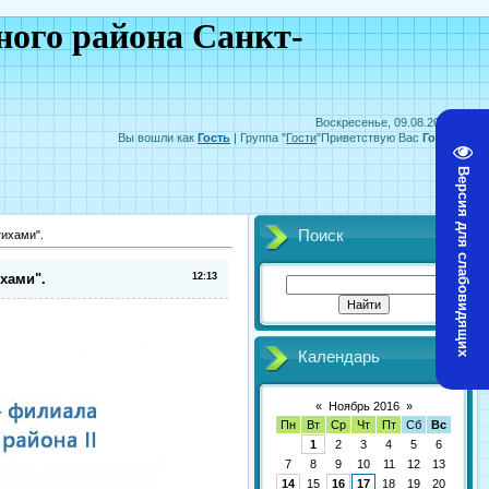
ого района Санкт-
Воскресенье, 09.08.2026, 09:37
Вы вошли как
Гость
|
Группа
"
Гости
"
Приветствую Вас
Гость
|
RSS
Версия для слабовидящих
Поиск
тихами".
ихами".
12:13
Календарь
«
Ноябрь 2016
»
Пн
Вт
Ср
Чт
Пт
Сб
Вс
1
2
3
4
5
6
7
8
9
10
11
12
13
14
15
16
17
18
19
20