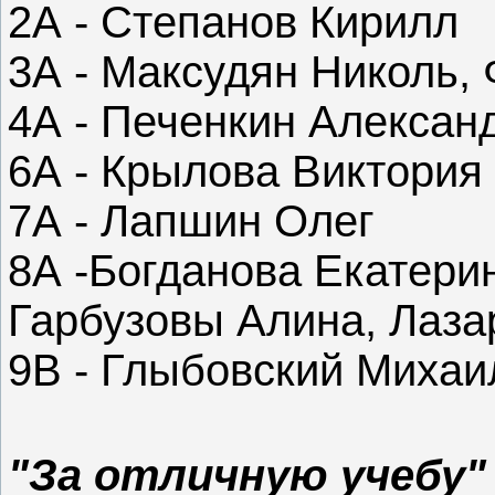
2А - Степанов Кирилл
3А - Максудян Николь,
4А - Печенкин Александ
6А - Крылова Виктори
7А - Лапшин Олег
8А -Богданова Екатери
Гарбузовы Алина, Лаз
9В - Глыбовский Михаи
"За отличную учебу"