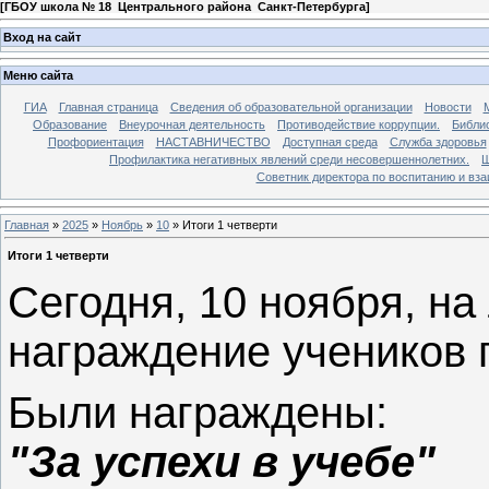
[
ГБОУ школа № 18 Центрального района Санкт-Петербурга
]
Вход на сайт
Меню сайта
ГИА
Главная страница
Сведения об образовательной организации
Новости
Образование
Внеурочная деятельность
Противодействие коррупции.
Библи
Профориентация
НАСТАВНИЧЕСТВО
Доступная среда
Служба здоровья
Профилактика негативных явлений среди несовершеннолетних.
Ш
Советник директора по воспитанию и в
Главная
»
2025
»
Ноябрь
»
10
» Итоги 1 четверти
Итоги 1 четверти
Сегодня, 10 ноября, на
награждение учеников п
Были награждены:
"За успехи в учебе"