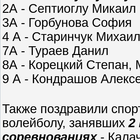
2А - Септиоглу Микаил
3А - Горбунова София
4 А - Старинчук Михаи
7А - Тураев Данил
8А - Корецкий Степан,
9 А - Кондрашов Алексе
Также поздравили спор
волейболу, занявших
2
соревнованиях
- Кала