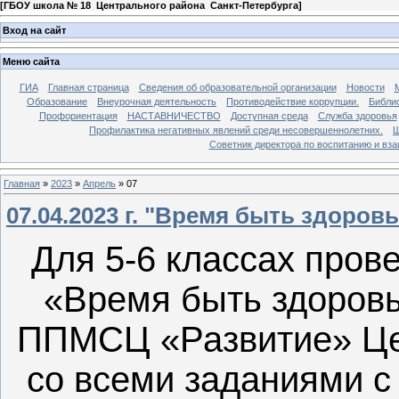
[
ГБОУ школа № 18 Центрального района Санкт-Петербурга
]
Вход на сайт
Меню сайта
ГИА
Главная страница
Сведения об образовательной организации
Новости
Образование
Внеурочная деятельность
Противодействие коррупции.
Библи
Профориентация
НАСТАВНИЧЕСТВО
Доступная среда
Служба здоровья
Профилактика негативных явлений среди несовершеннолетних.
Ш
Советник директора по воспитанию и в
Главная
»
2023
»
Апрель
»
07
07.04.2023 г. "Время быть здоров
Для 5-6 классах пров
«Время быть здоровы
ППМСЦ «Развитие» Цен
со всеми заданиями с