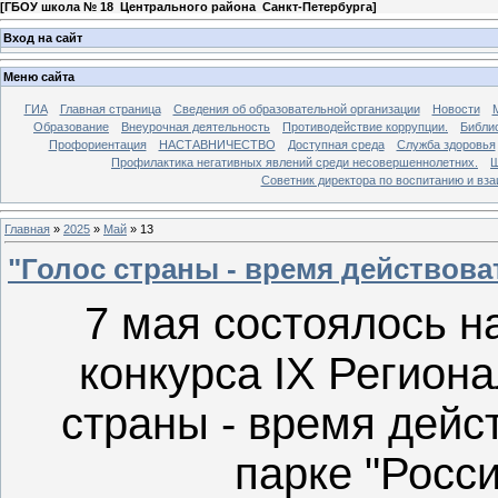
[
ГБОУ школа № 18 Центрального района Санкт-Петербурга
]
Вход на сайт
Меню сайта
ГИА
Главная страница
Сведения об образовательной организации
Новости
Образование
Внеурочная деятельность
Противодействие коррупции.
Библи
Профориентация
НАСТАВНИЧЕСТВО
Доступная среда
Служба здоровья
Профилактика негативных явлений среди несовершеннолетних.
Ш
Советник директора по воспитанию и в
Главная
»
2025
»
Май
»
13
"Голос страны - время действоват
7 мая состоялось 
конкурса IX Регион
страны - время дейст
парке "Росси