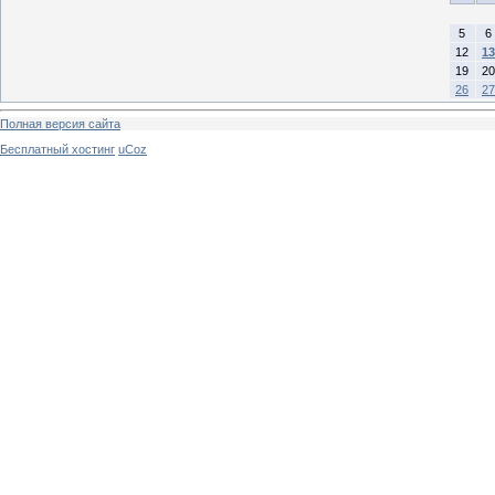
5
6
12
13
19
20
26
27
Полная версия сайта
Бесплатный хостинг
uCoz