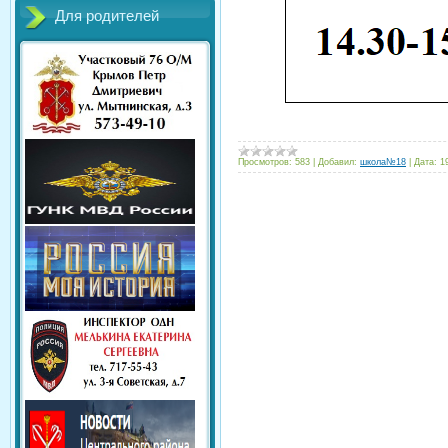
Для родителей
Просмотров:
583
|
Добавил:
школа№18
|
Дата:
1