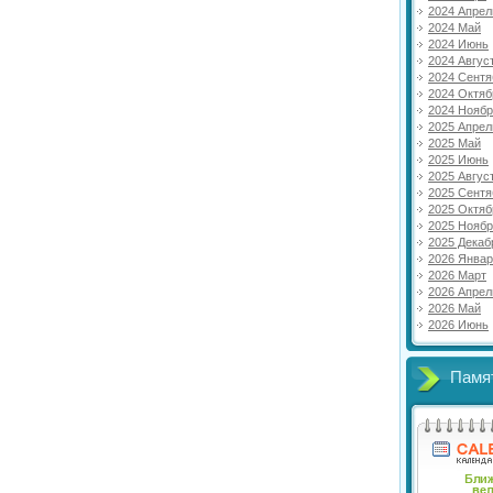
2024 Апрел
2024 Май
2024 Июнь
2024 Авгус
2024 Сентя
2024 Октяб
2024 Нояб
2025 Апрел
2025 Май
2025 Июнь
2025 Авгус
2025 Сентя
2025 Октяб
2025 Нояб
2025 Декаб
2026 Янва
2026 Март
2026 Апрел
2026 Май
2026 Июнь
Памя