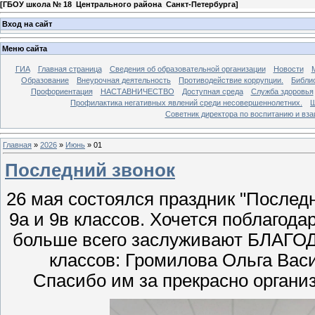
[
ГБОУ школа № 18 Центрального района Санкт-Петербурга
]
Вход на сайт
Меню сайта
ГИА
Главная страница
Сведения об образовательной организации
Новости
Образование
Внеурочная деятельность
Противодействие коррупции.
Библи
Профориентация
НАСТАВНИЧЕСТВО
Доступная среда
Служба здоровья
Профилактика негативных явлений среди несовершеннолетних.
Ш
Советник директора по воспитанию и в
Главная
»
2026
»
Июнь
»
01
Последний звонок
26 мая состоялся праздник "Послед
9а и 9в классов. Хочется поблагода
больше всего заслуживают БЛАГО
классов: Громилова Ольга Вас
Спасибо им за прекрасно органи