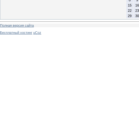
8
9
15
16
22
23
29
30
Полная версия сайта
Бесплатный хостинг
uCoz