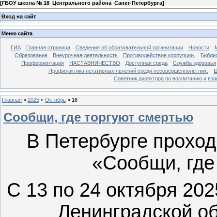
[
ГБОУ школа № 18 Центрального района Санкт-Петербурга
]
Вход на сайт
Меню сайта
ГИА
Главная страница
Сведения об образовательной организации
Новости
Образование
Внеурочная деятельность
Противодействие коррупции.
Библи
Профориентация
НАСТАВНИЧЕСТВО
Доступная среда
Служба здоровья
Профилактика негативных явлений среди несовершеннолетних.
Ш
Советник директора по воспитанию и в
Главная
»
2025
»
Октябрь
»
16
Сообщи, где торгуют смертью
В Петербурге прохо
«Сообщи, где
С 13 по 24 октября 202
Ленинградской об