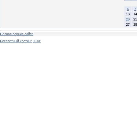
6
7
13
14
20
21
27
28
Полная версия сайта
Бесплатный хостинг
uCoz