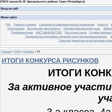
[
ГБОУ школа № 18 Центрального района Санкт-Петербурга
]
Вход на сайт
Меню сайта
ГИА
Главная страница
Сведения об образовательной организации
Новости
Образование
Внеурочная деятельность
Противодействие коррупции.
Библи
Профориентация
НАСТАВНИЧЕСТВО
Доступная среда
Служба здоровья
Профилактика негативных явлений среди несовершеннолетних.
Ш
Советник директора по воспитанию и в
Главная
»
2025
»
Октябрь
»
20
ИТОГИ КОНКУРСА РИСУНКОВ
ИТОГИ КОН
За активное участи
уч
3 а класса, 4а